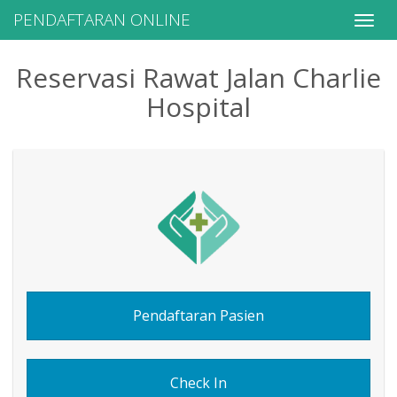
PENDAFTARAN ONLINE
Toggle
naviga
Reservasi Rawat Jalan Charlie
Hospital
Pendaftaran Pasien
Check In